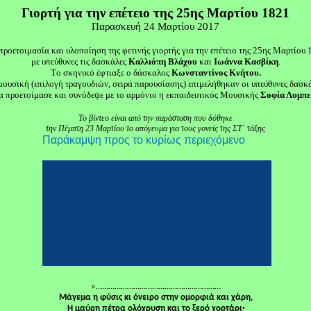
Γιορτή για την επέτειο της 25ης Μαρτίου 1821
Παρασκευή
24 Μαρτίου 201
7
προετοιμασία και υλοποίηση της φετινής γιορτής για την επέτειο της 25ης Μαρτίου 
με υπεύθυν
ες τις δασκάλες
Καλλιόπη Βλάχου
και
Ιωάννα Κασβίκη
.
Τ
ο
σκηνικ
ό
έφτιαξε ο
δάσκαλος
Κωνσταντίνος Κνήτου
.
μουσική (επιλογή τραγουδιών, σειρά παρουσίασης) επιμελήθηκαν οι υπεύθυνες δασκά
α προετοίμασε και συνόδεψε με το αρμόνιο
η εκπαιδευτικός Μουσικής
Σοφία Λυμπε
Το βίντεο είναι από την παράσταση που δόθηκε
την Πέμπτη 23 Μαρτίου το απόγευμα για τους γονείς της ΣΤ΄ τάξης
«……………………………………………………
Mάγεμα η φύσις κι όνειρο στην ομορφιά και χάρη,
Η μαύρη πέτρα ολόχρυση και το ξερό χορτάρι·