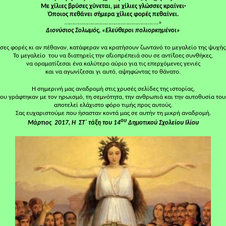
Mε χίλιες βρύσες χύνεται, με χίλιες γλώσσες κραίνει·
Όποιος πεθάνει σήμερα χίλιες φορές πεθαίνει.
……………………………………………………..»
Διονύσιος Σολωμός, «Ελεύθεροι πολιορκημένοι»
σες φορές κι αν πέθαναν, κατάφεραν να κρατήσουν ζωντανό το μεγαλείο της ψυχής
Το μεγαλείο του να διατηρείς την αξιοπρέπειά σου σε αντίξοες συνθήκες,
να οραματίζεσαι ένα καλύτερο αύριο για τις επερχόμενες γενιές
και να αγωνίζεσαι γι αυτό, αψηφώντας το θάνατο.
Η σημερινή μας αναδρομή στις χρυσές σελίδες της ιστορίας,
ου γράφτηκαν με τον ηρωισμό, τη σεμνότητα, την ανθρωπιά και την αυτοθυσία του
αποτελεί ελάχιστο φόρο τιμής προς αυτούς.
Σας ευχαριστούμε που ήσασταν κοντά μας σε αυτήν τη μικρή αναδρομή.
ου
Μάρτιος 2017, Η ΣΤ΄ τάξη του 14
Δημοτικού Σχολείου Ιλίου