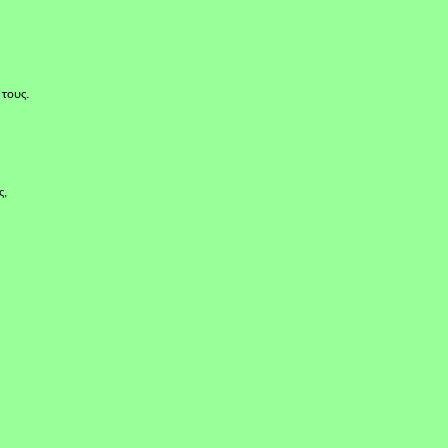
 τους.
ς,