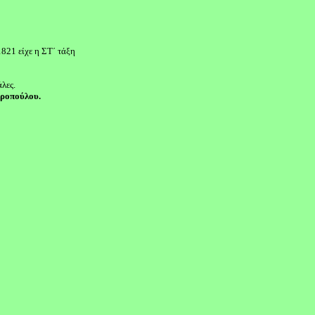
1821 είχε η ΣΤ΄ τάξη
λες.
ροπούλου.