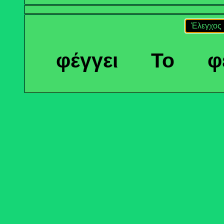
Έλεγχος
φέγγει
Το
φ