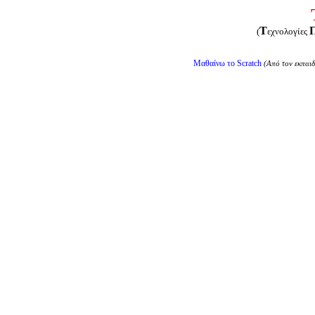
Τ
(
εχνολογίες
Μαθαίνω το
Scratch
(Aπό τον
εκπαι