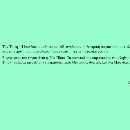
Την Τρίτη 14 Ιουνίου οι μαθητές του Δ2 ανέβασαν τη θεατρική παράσταση με τί
που επιθυμώ”, το οποίο υλοποιήθηκε κατά τη φετινή σχολική χρονιά.
Συγγραφέας του έργου είναι η Εύα Πίσια. Τα σκηνικά της παράστασης επιμελήθη
Τη σκηνοθεσία επιμελήθηκε η εκπαιδευτικός Θεατρικής Αγωγής Ιωάννα Μπογδάνου