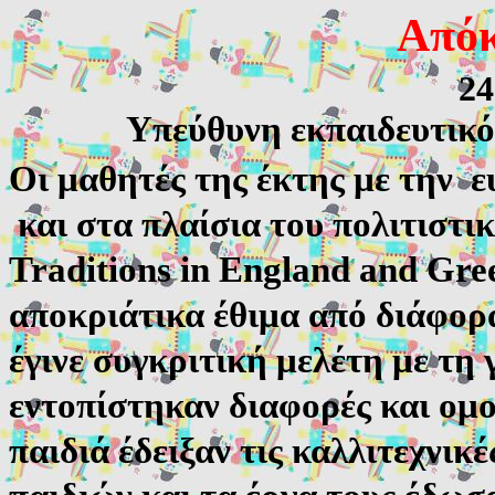
Απόκ
24
Υπεύθυνη εκπαιδευτικ
Οι μαθητές της έκτης με την ε
και στα πλαίσια του πολιτιστι
Traditions in England and Gre
αποκριάτικα έθιμα από διάφορ
έγινε συγκριτική μελέτη με τη
εντοπίστηκαν διαφορές και ομο
παιδιά έδειξαν τις καλλιτεχνικ